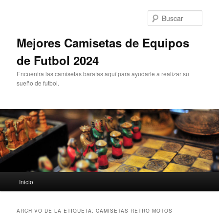
Ir
Ir
al
al
Busc
contenido
contenido
principal
secundario
Mejores Camisetas de Equipos
de Futbol 2024
Encuentra las camisetas baratas aquí para ayudarle a realizar su
sueño de futbol.
Menú
Inicio
principal
ARCHIVO DE LA ETIQUETA:
CAMISETAS RETRO MOTOS