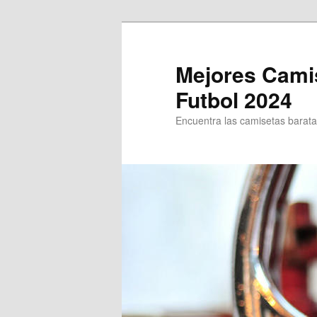
Ir
Ir
al
al
contenido
contenido
Mejores Cami
principal
secundario
Futbol 2024
Encuentra las camisetas baratas