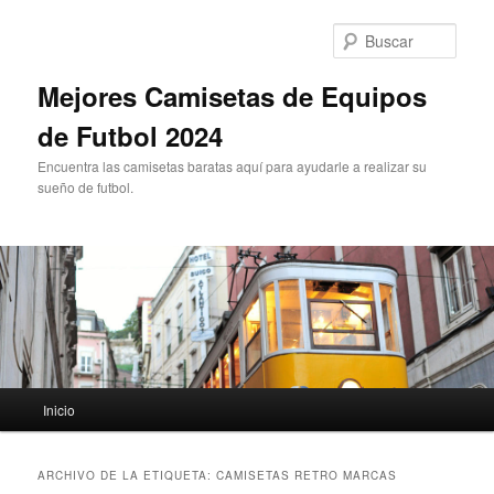
Ir
Ir
al
al
Busc
contenido
contenido
principal
secundario
Mejores Camisetas de Equipos
de Futbol 2024
Encuentra las camisetas baratas aquí para ayudarle a realizar su
sueño de futbol.
Menú
Inicio
principal
ARCHIVO DE LA ETIQUETA:
CAMISETAS RETRO MARCAS