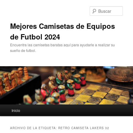
Ir
Ir
al
al
Busc
contenido
contenido
principal
secundario
Mejores Camisetas de Equipos
de Futbol 2024
Encuentra las camisetas baratas aquí para ayudarle a realizar su
sueño de futbol.
Menú
Inicio
principal
ARCHIVO DE LA ETIQUETA:
RETRO CAMISETA LAKERS 32