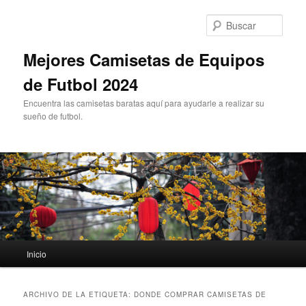
Ir
Ir
al
al
Busc
contenido
contenido
principal
secundario
Mejores Camisetas de Equipos
de Futbol 2024
Encuentra las camisetas baratas aquí para ayudarle a realizar su
sueño de futbol.
Menú
Inicio
principal
ARCHIVO DE LA ETIQUETA:
DONDE COMPRAR CAMISETAS DE