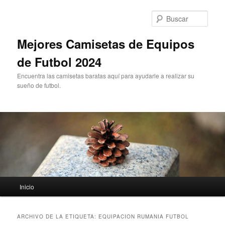
Ir
Ir
al
al
Busc
contenido
contenido
principal
secundario
Mejores Camisetas de Equipos
de Futbol 2024
Encuentra las camisetas baratas aquí para ayudarle a realizar su
sueño de futbol.
Menú
Inicio
principal
ARCHIVO DE LA ETIQUETA:
EQUIPACION RUMANIA FUTBOL