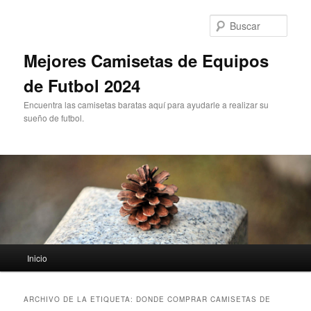
Ir
Ir
al
al
Busc
contenido
contenido
principal
secundario
Mejores Camisetas de Equipos
de Futbol 2024
Encuentra las camisetas baratas aquí para ayudarle a realizar su
sueño de futbol.
Menú
Inicio
principal
ARCHIVO DE LA ETIQUETA:
DONDE COMPRAR CAMISETAS DE