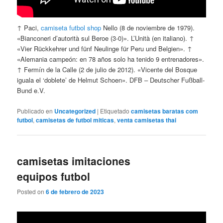
↑ Paci,
camiseta futbol shop
Nello (8 de noviembre de 1979).
«Bianconeri d’autorità sul Beroe (3-0)». L’Unità (en italiano). ↑
«Vier Rückkehrer und fünf Neulinge für Peru und Belgien». ↑
«Alemania campeón: en 78 años solo ha tenido 9 entrenadores».
↑ Fermín de la Calle (2 de julio de 2012). «Vicente del Bosque
iguala el ‘doblete’ de Helmut Schoen». DFB – Deutscher Fußball-
Bund e.V.
Publicado en
Uncategorized
|
Etiquetado
camisetas baratas com
futbol
,
camisetas de futbol miticas
,
venta camisetas thai
camisetas imitaciones
equipos futbol
Posted on
6 de febrero de 2023