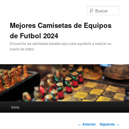
Ir
al
Busc
contenido
principal
Mejores Camisetas de Equipos
de Futbol 2024
Encuentra las camisetas baratas aquí para ayudarle a realizar su
sueño de futbol.
Menú
Inicio
principal
Navegación
←
Anterior
Siguiente
→