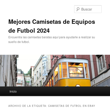
Ir
Ir
al
al
Busc
contenido
contenido
principal
secundario
Mejores Camisetas de Equipos
de Futbol 2024
Encuentra las camisetas baratas aquí para ayudarle a realizar su
sueño de futbol.
Menú
Inicio
principal
ARCHIVO DE LA ETIQUETA:
CAMISETAS DE FUTBOL EN EBAY