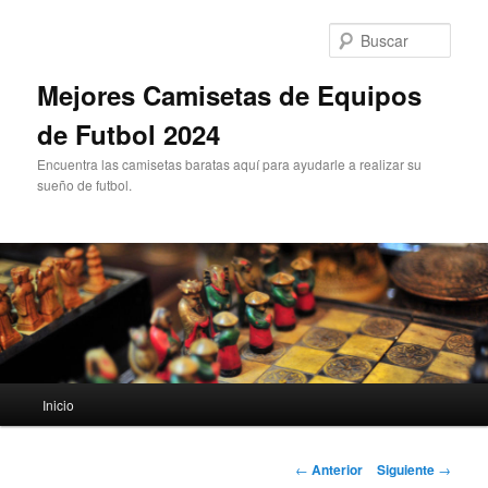
Ir
al
Busc
contenido
principal
Mejores Camisetas de Equipos
de Futbol 2024
Encuentra las camisetas baratas aquí para ayudarle a realizar su
sueño de futbol.
Menú
Inicio
principal
Navegación
←
Anterior
Siguiente
→