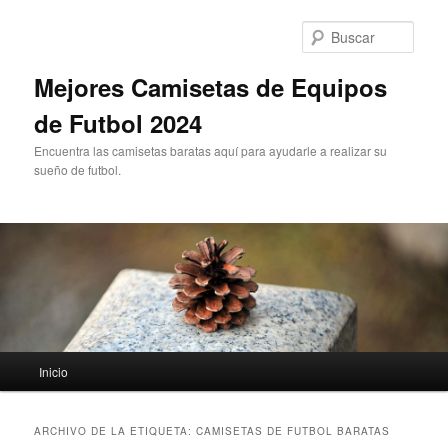
Ir
Ir
al
al
Busc
contenido
contenido
principal
secundario
Mejores Camisetas de Equipos
de Futbol 2024
Encuentra las camisetas baratas aquí para ayudarle a realizar su
sueño de futbol.
Menú
Inicio
principal
ARCHIVO DE LA ETIQUETA:
CAMISETAS DE FUTBOL BARATAS