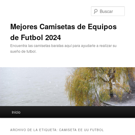
Ir
Ir
al
al
Busc
contenido
contenido
principal
secundario
Mejores Camisetas de Equipos
de Futbol 2024
Encuentra las camisetas baratas aquí para ayudarle a realizar su
sueño de futbol.
Menú
Inicio
principal
ARCHIVO DE LA ETIQUETA:
CAMISETA EE UU FUTBOL