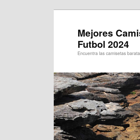
Ir
Ir
al
al
contenido
contenido
Mejores Cami
principal
secundario
Futbol 2024
Encuentra las camisetas baratas