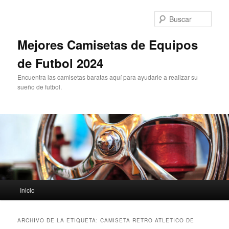
Ir
Ir
al
al
Busc
contenido
contenido
principal
secundario
Mejores Camisetas de Equipos
de Futbol 2024
Encuentra las camisetas baratas aquí para ayudarle a realizar su
sueño de futbol.
Menú
Inicio
principal
ARCHIVO DE LA ETIQUETA:
CAMISETA RETRO ATLETICO DE