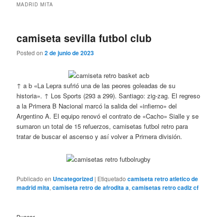
MADRID MITA
camiseta sevilla futbol club
Posted on
2 de junio de 2023
↑ a b «La Lepra sufrió una de las peores goleadas de su
historia». ↑ Los Sports (293 a 299). Santiago: zig-zag. El regreso
a la Primera B Nacional marcó la salida del «infierno» del
Argentino A. El equipo renovó el contrato de «Cacho» Sialle y se
sumaron un total de 15 refuerzos, camisetas futbol retro para
tratar de buscar el ascenso y así volver a Primera división.
Publicado en
Uncategorized
|
Etiquetado
camiseta retro atletico de
madrid mita
,
camiseta retro de afrodita a
,
camisetas retro cadiz cf
Buscar