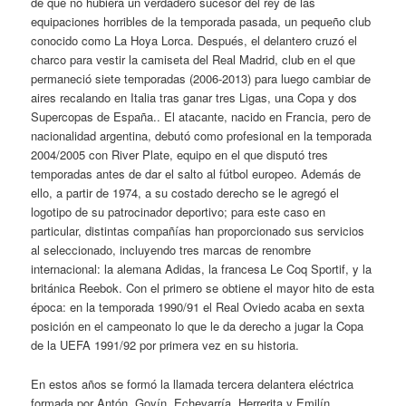
de que no hubiera un verdadero sucesor del rey de las
equipaciones horribles de la temporada pasada, un pequeño club
conocido como La Hoya Lorca. Después, el delantero cruzó el
charco para vestir la camiseta del Real Madrid, club en el que
permaneció siete temporadas (2006-2013) para luego cambiar de
aires recalando en Italia tras ganar tres Ligas, una Copa y dos
Supercopas de España.. El atacante, nacido en Francia, pero de
nacionalidad argentina, debutó como profesional en la temporada
2004/2005 con River Plate, equipo en el que disputó tres
temporadas antes de dar el salto al fútbol europeo. Además de
ello, a partir de 1974, a su costado derecho se le agregó el
logotipo de su patrocinador deportivo; para este caso en
particular, distintas compañías han proporcionado sus servicios
al seleccionado, incluyendo tres marcas de renombre
internacional: la alemana Adidas, la francesa Le Coq Sportif, y la
británica Reebok. Con el primero se obtiene el mayor hito de esta
época: en la temporada 1990/91 el Real Oviedo acaba en sexta
posición en el campeonato lo que le da derecho a jugar la Copa
de la UEFA 1991/92 por primera vez en su historia.
En estos años se formó la llamada tercera delantera eléctrica
formada por Antón, Goyín, Echevarría, Herrerita y Emilín,