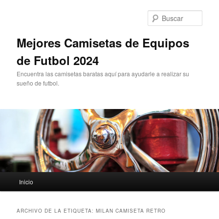
Ir
Ir
al
al
Busc
contenido
contenido
principal
secundario
Mejores Camisetas de Equipos
de Futbol 2024
Encuentra las camisetas baratas aquí para ayudarle a realizar su
sueño de futbol.
Menú
Inicio
principal
ARCHIVO DE LA ETIQUETA:
MILAN CAMISETA RETRO