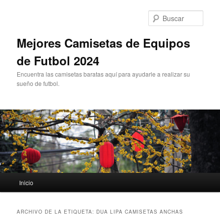
Ir
Ir
al
al
Busc
contenido
contenido
principal
secundario
Mejores Camisetas de Equipos
de Futbol 2024
Encuentra las camisetas baratas aquí para ayudarle a realizar su
sueño de futbol.
Menú
Inicio
principal
ARCHIVO DE LA ETIQUETA:
DUA LIPA CAMISETAS ANCHAS