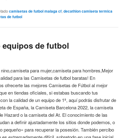
etado
camisetas de futbol malaga cf
,
decathlon camiseta termica
tas de futbol
 equipos de futbol
ara nino,camiseta para mujer,camiseta para hombres,Mejor
 calidad para las Camisetas de futbol baratas! En
ofrecerte las mejores Camisetas de Fútbol al mejor
que en tiendas oficiales, si estabas buscando tus
con la calidad de un equipo de 1ª, aquí podrás disfrutar de
miseta de España, la Camiseta Barcelona 2022, la camiseta
e Hazard o la camiseta del At. El conocimiento de las
ayudan a definir ajustadamente los sitios donde podemos, o
o pequeño» para recuperar la posesión. También percibo
 extremadamente difícil, sobretodo en una fase inicial