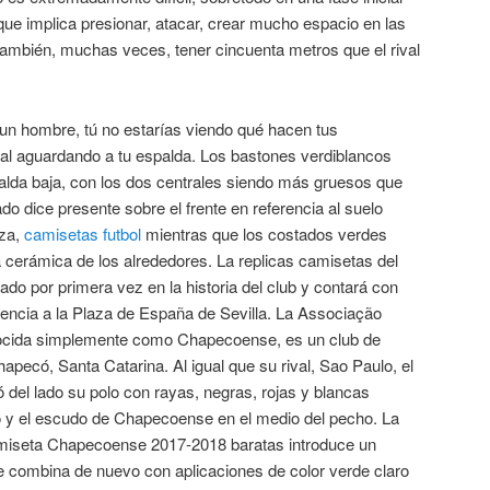
que implica presionar, atacar, crear mucho espacio en las
también, muchas veces, tener cincuenta metros que el rival
 un hombre, tú no estarías viendo qué hacen tus
val aguardando a tu espalda. Los bastones verdiblancos
palda baja, con los dos centrales siendo más gruesos que
o dice presente sobre el frente en referencia al suelo
aza,
camisetas futbol
mientras que los costados verdes
 cerámica de los alrededores. La replicas camisetas del
o por primera vez en la historia del club y contará con
rencia a la Plaza de España de Sevilla. La Associação
ocida simplemente como Chapecoense, es un club de
apecó, Santa Catarina. Al igual que su rival, Sao Paulo, el
 del lado su polo con rayas, negras, rojas y blancas
ro y el escudo de Chapecoense en el medio del pecho. La
miseta Chapecoense 2017-2018 baratas introduce un
se combina de nuevo con aplicaciones de color verde claro