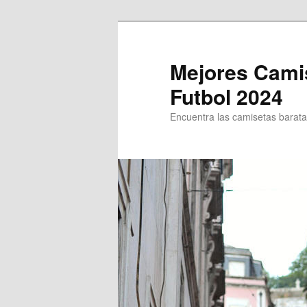
Ir
Ir
al
al
contenido
contenido
Mejores Cami
principal
secundario
Futbol 2024
Encuentra las camisetas baratas