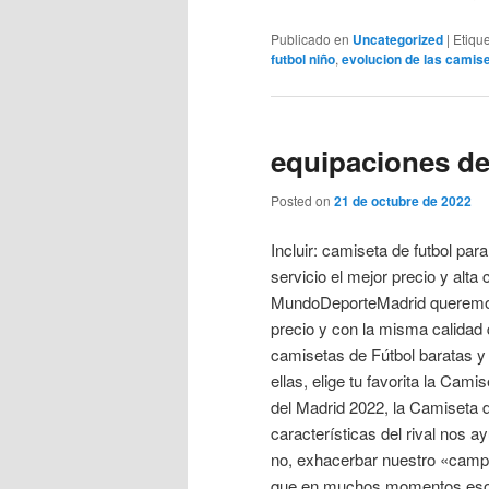
Publicado en
Uncategorized
|
Etiqu
futbol niño
,
evolucion de las camise
equipaciones de
Posted on
21 de octubre de 2022
Incluir: camiseta de futbol p
servicio el mejor precio y alta
MundoDeporteMadrid queremos 
precio y con la misma calidad 
camisetas de Fútbol baratas y 
ellas, elige tu favorita la Ca
del Madrid 2022, la Camiseta d
características del rival nos 
no, exhacerbar nuestro «camp
que en muchos momentos eso es