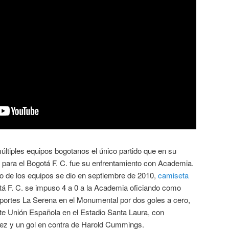
últiples equipos bogotanos el único partido que en su
para el Bogotá F. C. fue su enfrentamiento con Academia.
no de los equipos se dio en septiembre de 2010,
camiseta
 F. C. se impuso 4 a 0 a la Academia oficiando como
eportes La Serena en el Monumental por dos goles a cero,
nte Unión Española en el Estadio Santa Laura, con
ez y un gol en contra de Harold Cummings.