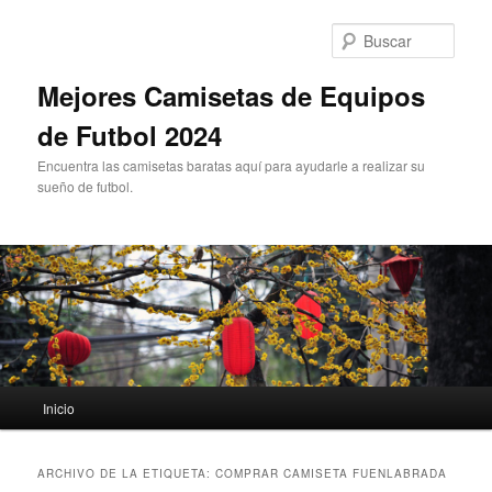
Ir
Ir
al
al
Busc
contenido
contenido
principal
secundario
Mejores Camisetas de Equipos
de Futbol 2024
Encuentra las camisetas baratas aquí para ayudarle a realizar su
sueño de futbol.
Menú
Inicio
principal
ARCHIVO DE LA ETIQUETA:
COMPRAR CAMISETA FUENLABRADA