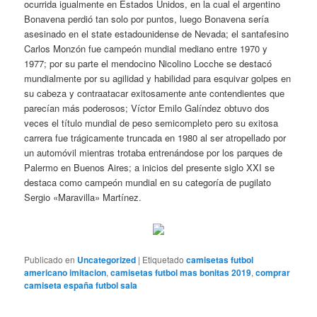
ocurrida igualmente en Estados Unidos, en la cual el argentino
Bonavena perdió tan solo por puntos, luego Bonavena sería
asesinado en el state estadounidense de Nevada; el santafesino
Carlos Monzón fue campeón mundial mediano entre 1970 y
1977; por su parte el mendocino Nicolino Locche se destacó
mundialmente por su agilidad y habilidad para esquivar golpes en
su cabeza y contraatacar exitosamente ante contendientes que
parecían más poderosos; Víctor Emilo Galíndez obtuvo dos
veces el título mundial de peso semicompleto pero su exitosa
carrera fue trágicamente truncada en 1980 al ser atropellado por
un automóvil mientras trotaba entrenándose por los parques de
Palermo en Buenos Aires; a inicios del presente siglo XXI se
destaca como campeón mundial en su categoría de pugilato
Sergio «Maravilla» Martínez.
Publicado en
Uncategorized
|
Etiquetado
camisetas futbol
americano imitacion
,
camisetas futbol mas bonitas 2019
,
comprar
camiseta españa futbol sala