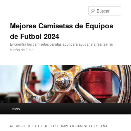
Ir
Ir
al
al
Busc
contenido
contenido
principal
secundario
Mejores Camisetas de Equipos
de Futbol 2024
Encuentra las camisetas baratas aquí para ayudarle a realizar su
sueño de futbol.
Menú
Inicio
principal
ARCHIVO DE LA ETIQUETA:
COMPRAR CAMISETA ESPAÑA