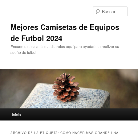
Ir
Ir
al
al
Busc
contenido
contenido
principal
secundario
Mejores Camisetas de Equipos
de Futbol 2024
Encuentra las camisetas baratas aquí para ayudarle a realizar su
sueño de futbol.
Menú
Inicio
principal
ARCHIVO DE LA ETIQUETA:
COMO HACER MAS GRANDE UNA