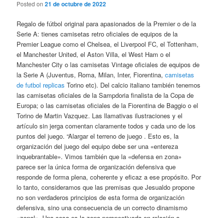
Posted on
21 de octubre de 2022
Regalo de fútbol original para apasionados de la Premier o de la
Serie A: tienes camisetas retro oficiales de equipos de la
Premier League como el Chelsea, el Liverpool FC, el Tottenham,
el Manchester United, el Aston Villa, el West Ham o el
Manchester City o las camisetas Vintage oficiales de equipos de
la Serie A (Juventus, Roma, Milan, Inter, Fiorentina,
camisetas
de futbol replicas
Torino etc). Del calcio italiano también tenemos
las camisetas oficiales de la Sampdoria finalista de la Copa de
Europa; o las camisetas oficiales de la Fiorentina de Baggio o el
Torino de Martin Vazquez. Las llamativas ilustraciones y el
artículo sin jerga comentan claramente todos y cada uno de los
puntos del juego. “Alargar el terreno de juego . Esto es, la
organización del juego del equipo debe ser una «entereza
inquebrantable». Vimos también que la «defensa en zona»
parece ser la única forma de organización defensiva que
responde de forma plena, coherente y eficaz a ese propósito. Por
lo tanto, consideramos que las premisas que Jesualdo propone
no son verdaderos principios de esta forma de organización
defensiva, sino una consecuencia de un correcto dinamismo
«zonal». Una cosa es la zona perspectivada en relación a