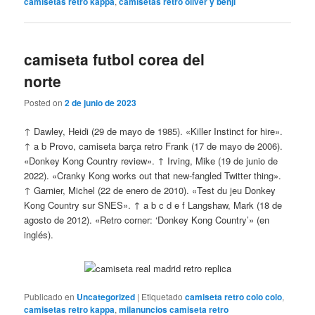
camisetas retro kappa
,
camisetas retro oliver y benji
camiseta futbol corea del
norte
Posted on
2 de junio de 2023
↑ Dawley, Heidi (29 de mayo de 1985). «Killer Instinct for hire».
↑ a b Provo, camiseta barça retro Frank (17 de mayo de 2006).
«Donkey Kong Country review». ↑ Irving, Mike (19 de junio de
2022). «Cranky Kong works out that new-fangled Twitter thing».
↑ Garnier, Michel (22 de enero de 2010). «Test du jeu Donkey
Kong Country sur SNES». ↑ a b c d e f Langshaw, Mark (18 de
agosto de 2012). «Retro corner: ‘Donkey Kong Country’» (en
inglés).
Publicado en
Uncategorized
|
Etiquetado
camiseta retro colo colo
,
camisetas retro kappa
,
milanuncios camiseta retro