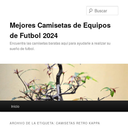
Ir
Ir
al
al
Busc
contenido
contenido
principal
secundario
Mejores Camisetas de Equipos
de Futbol 2024
Encuentra las camisetas baratas aquí para ayudarle a realizar su
sueño de futbol.
Menú
Inicio
principal
ARCHIVO DE LA ETIQUETA:
CAMISETAS RETRO KAPPA