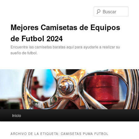
Ir
Ir
al
al
Busc
contenido
contenido
principal
secundario
Mejores Camisetas de Equipos
de Futbol 2024
Encuentra las camisetas baratas aquí para ayudarle a realizar su
sueño de futbol.
Menú
Inicio
principal
ARCHIVO DE LA ETIQUETA:
CAMISETAS PUMA FUTBOL