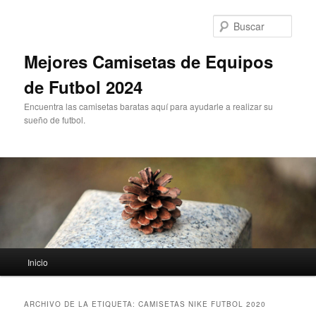
Ir
Ir
al
al
Busc
contenido
contenido
principal
secundario
Mejores Camisetas de Equipos
de Futbol 2024
Encuentra las camisetas baratas aquí para ayudarle a realizar su
sueño de futbol.
Menú
Inicio
principal
ARCHIVO DE LA ETIQUETA:
CAMISETAS NIKE FUTBOL 2020