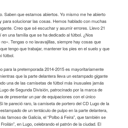
ogo. Saben que estamos abiertos. Yo mismo me he abierto
s y para solucionar las cosas. Hemos hablado con muchas
ogante. Creo que sé escuchar y asumir errores. Llevo 21
en una familia que se ha dedicado al fútbol. ¿Nos
no». Tengas o no lavavajillas, siempre hay cosas que
ue tengo que trabajar, mantener los pies en el suelo y que
 fútbol.
go para la pretemporada 2014-2015 es mayoritariamente
mientras que la parte delantera lleva un estampado gigante
ando una de las camisetas de fútbol más inusuales jamás
 Lugo de Segunda División, patrocinado por la marca de
ba de presentar un par de equipaciones con el único
Si te pareció raro, la camiseta de portero del CD Lugo de la
estampado de un tentáculo de pulpo en la parte delantera,
 más famoso de Galicia, el “Polbo á Feira”, que también se
 Froilán”, en Lugo, celebrando el patrón de la ciudad. El