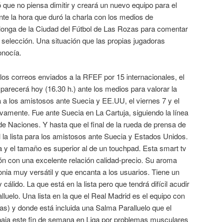
ó que no piensa dimitir y creará un nuevo equipo para el
te la hora que duró la charla con los medios de
alonga de la Ciudad del Fútbol de Las Rozas para comentar
a selección. Una situación que las propias jugadoras
onocía.
los correos enviados a la RFEF por 15 internacionales, el
arecerá hoy (16.30 h.) ante los medios para valorar la
 a los amistosos ante Suecia y EE.UU, el viernes 7 y el
vamente. Fue ante Suecia en La Cartuja, siguiendo la línea
e Naciones. Y hasta que el final de la rueda de prensa de
l la lista para los amistosos ante Suecia y Estados Unidos.
y el tamaño es superior al de un touchpad. Esta smart tv
ón con una excelente relación calidad-precio. Su aroma
lonia muy versátil y que encanta a los usuarios. Tiene un
álido. La que está en la lista pero que tendrá difícil acudir
luelo. Una lista en la que el Real Madrid es el equipo con
s) y donde está incluida una Salma Paralluelo que el
baja este fin de semana en Liga por problemas musculares