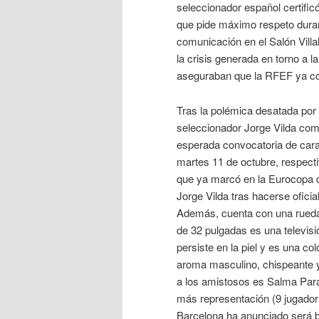
seleccionador español certific
que pide máximo respeto duran
comunicación en el Salón Vill
la crisis generada en torno a l
aseguraban que la RFEF ya c
Tras la polémica desatada por 
seleccionador Jorge Vilda comp
esperada convocatoria de cara
martes 11 de octubre, respecti
que ya marcó en la Eurocopa d
Jorge Vilda tras hacerse oficia
Además, cuenta con una rueda 
de 32 pulgadas es una televisi
persiste en la piel y es una co
aroma masculino, chispeante y c
a los amistosos es Salma Paral
más representación (9 jugadora
Barcelona ha anunciado será 