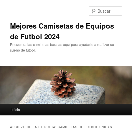
Ir
Ir
al
al
Busc
contenido
contenido
principal
secundario
Mejores Camisetas de Equipos
de Futbol 2024
Encuentra las camisetas baratas aquí para ayudarle a realizar su
sueño de futbol.
Menú
Inicio
principal
ARCHIVO DE LA ETIQUETA:
CAMISETAS DE FUTBOL UNICAS