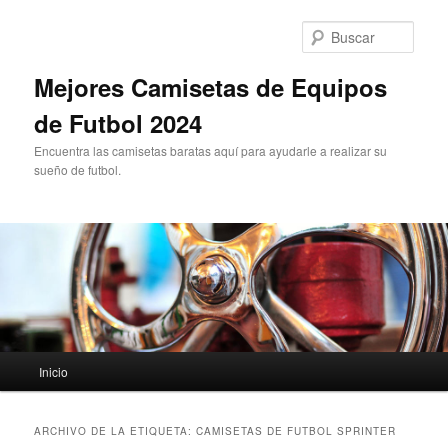
Ir
Ir
al
al
Busc
contenido
contenido
principal
secundario
Mejores Camisetas de Equipos
de Futbol 2024
Encuentra las camisetas baratas aquí para ayudarle a realizar su
sueño de futbol.
Menú
Inicio
principal
ARCHIVO DE LA ETIQUETA:
CAMISETAS DE FUTBOL SPRINTER