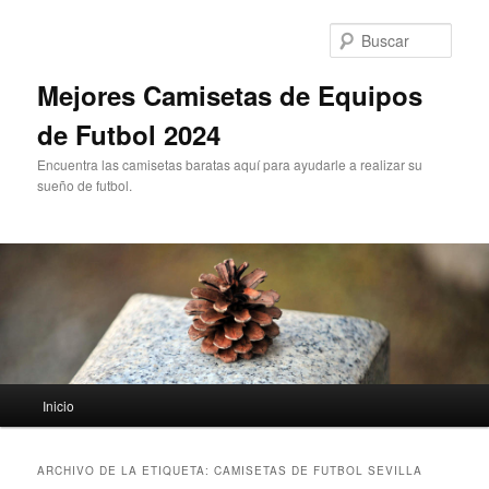
Ir
Ir
al
al
Busc
contenido
contenido
principal
secundario
Mejores Camisetas de Equipos
de Futbol 2024
Encuentra las camisetas baratas aquí para ayudarle a realizar su
sueño de futbol.
Menú
Inicio
principal
ARCHIVO DE LA ETIQUETA:
CAMISETAS DE FUTBOL SEVILLA