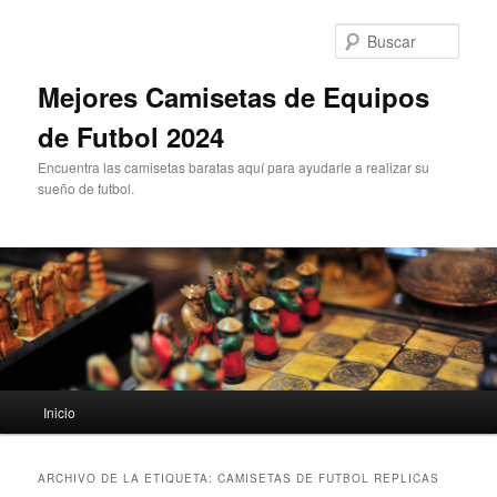
Ir
Ir
al
al
Busc
contenido
contenido
principal
secundario
Mejores Camisetas de Equipos
de Futbol 2024
Encuentra las camisetas baratas aquí para ayudarle a realizar su
sueño de futbol.
Menú
Inicio
principal
ARCHIVO DE LA ETIQUETA:
CAMISETAS DE FUTBOL REPLICAS