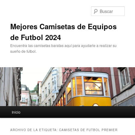
Ir
Ir
al
al
Busc
contenido
contenido
principal
secundario
Mejores Camisetas de Equipos
de Futbol 2024
Encuentra las camisetas baratas aquí para ayudarle a realizar su
sueño de futbol.
Menú
Inicio
principal
ARCHIVO DE LA ETIQUETA:
CAMISETAS DE FUTBOL PREMIER