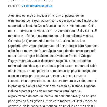
Posted on
21 de octubre de 2022
Argentina consiguió finalizar en el primer puesto de las
eliminatorias 2014 (con 32 puntos) pese a que arrancó titubeante
su andadura hacia la Copa Mundial de 2014 (victoria ante Chile
por 4-1, derrota ante Venezuela 1-0 y empate con Bolivia 1-1). El
meritorio triunfo en la cuarta jornada en la complicada visita a
Colombia (2-1) enderezó el rumbo de la albiceleste. Los
jugadores avanzados pueden usar el primer toque para hacer que
el balón se mueva de forma rápida hacia donde tienen planeado
correr. Los colegios británicos se dividieron frente al Código
Rugby; mientras varios decidieron seguirlo, otros decidieron
rechazarlo debido a que en ellos la práctica era no tocar el balón
con la mano. La recepción en semiparada es para conseguir que
el balón pierda parte de su valor inicial. Manuel Lafuente
Robledo. Primer presidente del club en Tercera División, asumió
la presidencia en el peor momento de toda su historia, llegando
incluso a perder parte de su patrimonio para lograr la
supervivencia de este, la institución continuó viva, y es en gran
parte gracias a su gestión. Y de esta manera, el Real Oviedo se
convertía, de la noche a la mañana, en un club con más de 30