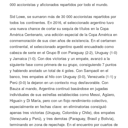
000 accionistas y aficionados repartidos por todo el mundo.
Sid Lowe, se sumaron más de 30 000 accionistas repartidos por
todos los continentes. En 2016, el seleccionado argentino tuvo
una nueva chance de cortar su sequía de títulos en la Copa
América Centenario, una edición especial de la Copa América en
conmemoración de sus cien años de existencia. En el certamen
continental, el seleccionado argentino quedó encuadrado como
cabeza de serie en el Grupo B con Paraguay (2-2), Uruguay (1-0)
y Jamaica (1-0). Con dos victorias y un empate, avanzó a la
siguiente fase como primera de su grupo, consiguiendo 7 puntos
y habiendo anotado un total de 4 goles. Con Sampaoli en el
banco, tres empates al hilo con Uruguay (0-0), Venezuela (1-1) y
Perú (0-0) la dejaron en un contexto muy desfavorable. Con
Bauza al mando, Argentina continuó basándose en jugadas
individuales de sus estrellas establecidas como Messi, Agüero,
Higuaín y Di María, pero con un flojo rendimiento colectivo,
especialmente en fechas clave: en eliminatorias consiguió
apenas tres victorias (Uruguay, Colombia y Chile), dos empates
(Venezuela y Perú), y tres derrotas (Paraguay, Brasil y Bolivia),
terminando en zona de repechaje. En el encuentro por cuartos de