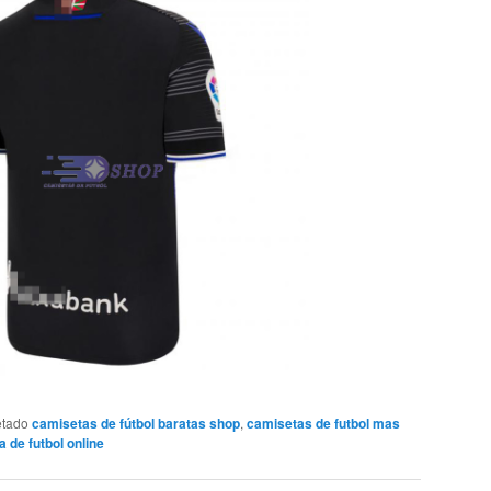
etado
camisetas de fútbol baratas shop
,
camisetas de futbol mas
 de futbol online