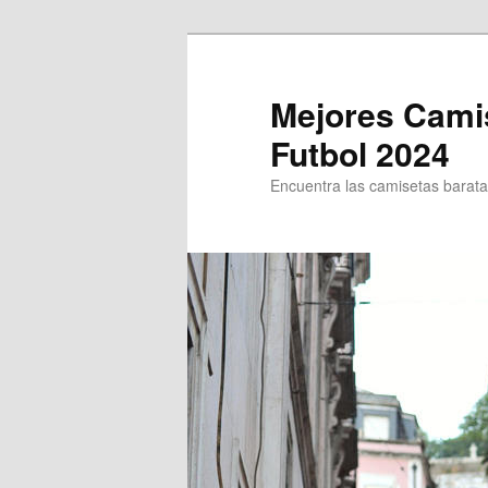
Ir
Ir
al
al
contenido
contenido
Mejores Cami
principal
secundario
Futbol 2024
Encuentra las camisetas baratas