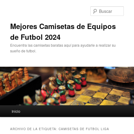
Ir
Ir
al
al
Busc
contenido
contenido
principal
secundario
Mejores Camisetas de Equipos
de Futbol 2024
Encuentra las camisetas baratas aquí para ayudarle a realizar su
sueño de futbol.
Menú
Inicio
principal
ARCHIVO DE LA ETIQUETA:
CAMISETAS DE FUTBOL LIGA