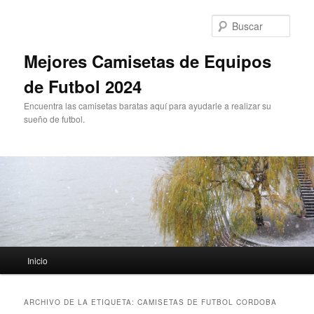
Ir
Ir
al
al
Busc
contenido
contenido
principal
secundario
Mejores Camisetas de Equipos
de Futbol 2024
Encuentra las camisetas baratas aquí para ayudarle a realizar su
sueño de futbol.
Menú
Inicio
principal
ARCHIVO DE LA ETIQUETA:
CAMISETAS DE FUTBOL CORDOBA