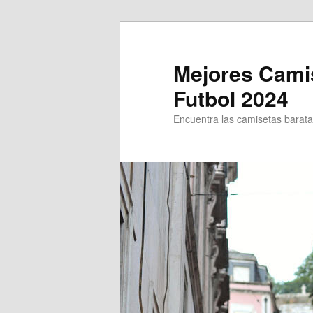
Ir
Ir
al
al
contenido
contenido
Mejores Cami
principal
secundario
Futbol 2024
Encuentra las camisetas baratas