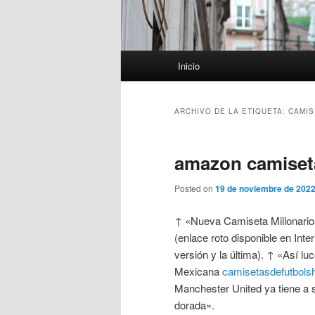
Menú
Inicio
principal
ARCHIVO DE LA ETIQUETA:
CAMIS
amazon camiseta
Posted on
19 de noviembre de 202
↑ «Nueva Camiseta Millonario
(enlace roto disponible en Inte
versión y la última). ↑ «Así l
Mexicana
camisetasdefutbols
Manchester United ya tiene a 
dorada».