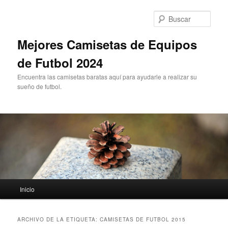
Ir
Ir
al
al
Busc
contenido
contenido
principal
secundario
Mejores Camisetas de Equipos
de Futbol 2024
Encuentra las camisetas baratas aquí para ayudarle a realizar su
sueño de futbol.
Menú
Inicio
principal
ARCHIVO DE LA ETIQUETA:
CAMISETAS DE FUTBOL 2015