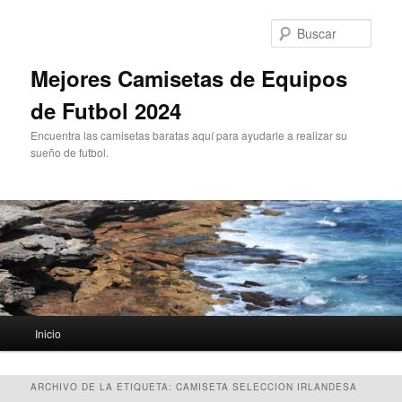
Ir
Ir
al
al
Busc
contenido
contenido
principal
secundario
Mejores Camisetas de Equipos
de Futbol 2024
Encuentra las camisetas baratas aquí para ayudarle a realizar su
sueño de futbol.
Menú
Inicio
principal
ARCHIVO DE LA ETIQUETA:
CAMISETA SELECCION IRLANDESA