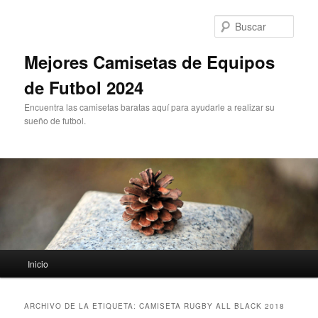
Ir
Ir
al
al
Busc
contenido
contenido
principal
secundario
Mejores Camisetas de Equipos
de Futbol 2024
Encuentra las camisetas baratas aquí para ayudarle a realizar su
sueño de futbol.
Menú
Inicio
principal
ARCHIVO DE LA ETIQUETA:
CAMISETA RUGBY ALL BLACK 2018