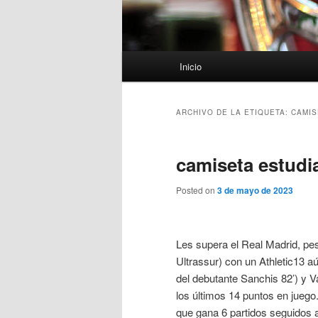
Menú
Inicio
principal
ARCHIVO DE LA ETIQUETA:
CAMIS
camiseta estudia
Posted on
3 de mayo de 2023
Les supera el Real Madrid, pe
Ultrassur) con un Athletic13 a
del debutante Sanchis 82’) y V
los últimos 14 puntos en juego.
que gana 6 partidos seguidos a 