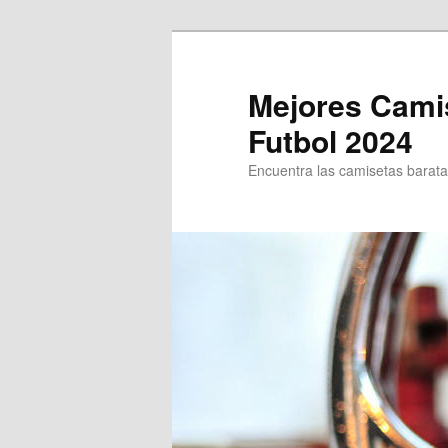
Ir
Ir
al
al
contenido
contenido
Mejores Cami
principal
secundario
Futbol 2024
Encuentra las camisetas baratas