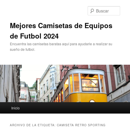
Ir
Ir
al
al
Busc
contenido
contenido
principal
secundario
Mejores Camisetas de Equipos
de Futbol 2024
Encuentra las camisetas baratas aquí para ayudarle a realizar su
sueño de futbol.
Menú
Inicio
principal
ARCHIVO DE LA ETIQUETA:
CAMISETA RETRO SPORTING