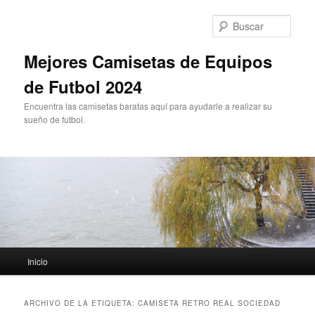
Ir
Ir
al
al
Busc
contenido
contenido
principal
secundario
Mejores Camisetas de Equipos
de Futbol 2024
Encuentra las camisetas baratas aquí para ayudarle a realizar su
sueño de futbol.
Menú
Inicio
principal
ARCHIVO DE LA ETIQUETA:
CAMISETA RETRO REAL SOCIEDAD