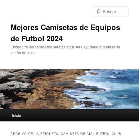
Ir
Ir
al
al
Busc
contenido
contenido
principal
secundario
Mejores Camisetas de Equipos
de Futbol 2024
Encuentra las camisetas baratas aquí para ayudarle a realizar su
sueño de futbol.
Menú
Inicio
principal
ARCHIVO DE LA ETIQUETA:
CAMISETA OFICIAL FUTBOL CLUB