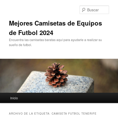
Ir
Ir
al
al
Busc
contenido
contenido
principal
secundario
Mejores Camisetas de Equipos
de Futbol 2024
Encuentra las camisetas baratas aquí para ayudarle a realizar su
sueño de futbol.
Menú
Inicio
principal
ARCHIVO DE LA ETIQUETA:
CAMISETA FUTBOL TENERIFE