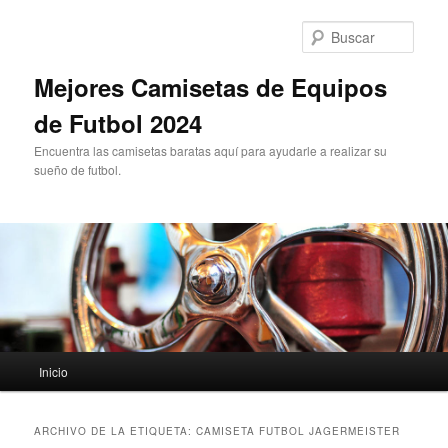
Ir
Ir
al
al
Busc
contenido
contenido
principal
secundario
Mejores Camisetas de Equipos
de Futbol 2024
Encuentra las camisetas baratas aquí para ayudarle a realizar su
sueño de futbol.
Menú
Inicio
principal
ARCHIVO DE LA ETIQUETA:
CAMISETA FUTBOL JAGERMEISTER