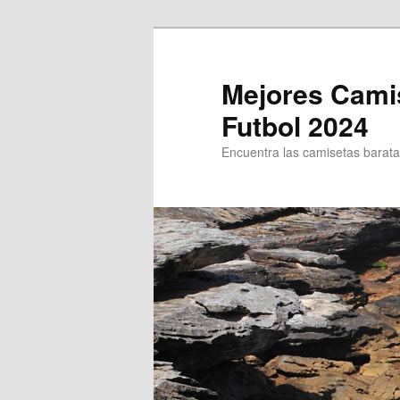
Ir
Ir
al
al
contenido
contenido
Mejores Cami
principal
secundario
Futbol 2024
Encuentra las camisetas baratas