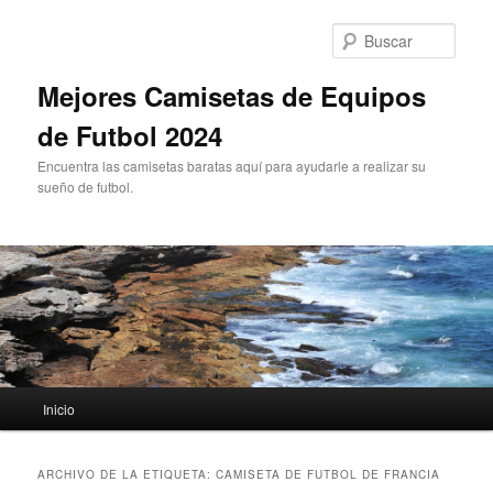
Ir
Ir
al
al
Busc
contenido
contenido
principal
secundario
Mejores Camisetas de Equipos
de Futbol 2024
Encuentra las camisetas baratas aquí para ayudarle a realizar su
sueño de futbol.
Menú
Inicio
principal
ARCHIVO DE LA ETIQUETA:
CAMISETA DE FUTBOL DE FRANCIA