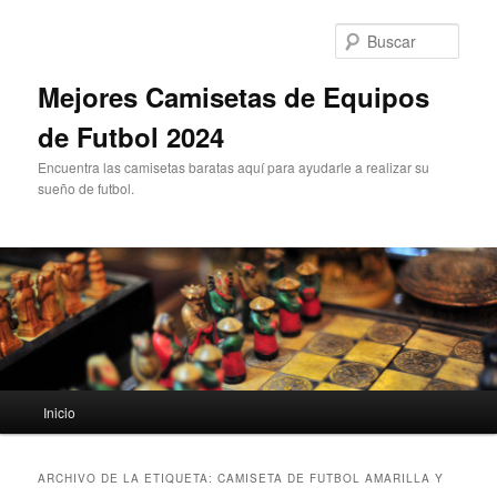
Ir
Ir
al
al
Busc
contenido
contenido
principal
secundario
Mejores Camisetas de Equipos
de Futbol 2024
Encuentra las camisetas baratas aquí para ayudarle a realizar su
sueño de futbol.
Menú
Inicio
principal
ARCHIVO DE LA ETIQUETA:
CAMISETA DE FUTBOL AMARILLA Y