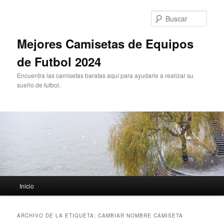
Ir
Ir
al
al
Busc
contenido
contenido
principal
secundario
Mejores Camisetas de Equipos
de Futbol 2024
Encuentra las camisetas baratas aquí para ayudarle a realizar su
sueño de futbol.
Menú
Inicio
principal
ARCHIVO DE LA ETIQUETA:
CAMBIAR NOMBRE CAMISETA