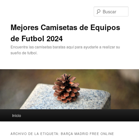
Ir
Ir
al
al
Busc
contenido
contenido
principal
secundario
Mejores Camisetas de Equipos
de Futbol 2024
Encuentra las camisetas baratas aquí para ayudarle a realizar su
sueño de futbol.
Menú
Inicio
principal
ARCHIVO DE LA ETIQUETA:
BARÇA MADRID FREE ONLINE